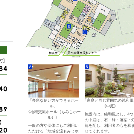
「多彩な使い方ができるホー
「家庭と同じ雰囲気の純和風
ル」
《中庭》
《地域交流ホール（もみじホー
施設内は、純和風とし、4つ
ル）》
の中庭は、石・緑・落葉・
一般の方や団体にもご利用い
籠を配し、利用者の心を和
ただける「地域交流もみじホ
せてくれます。