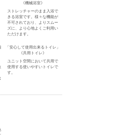
《機械浴室》
ストレッチャーのまま入浴で
きる浴室です。様々な機能が
不可されており、よりスムー
ズに、より心地よくご利用い
ただけます。
個
「安心して使用出来るトイレ」
《共用トイレ》
ユニット空間において共用で
位
使用する使いやすいトイレで
す。
は
」
色