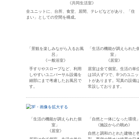
《共同生活室》
全ユニットに、台所、食堂、居間、テレビなどがあり、「住
まい」としての空間を構成。
「景観を楽しみながら入るお風
「生活の機能が調えられた
呂」
室」
《一般浴室》
《居室》
手すりやスロープなど、利用
居室は全て個室。生活の単
しやすいユニバーサル設備を
は10人ずつで、8つのユニッ
細部にまで考慮したお風呂で
トがあります。写真の設備
す。
常設しております。
「生活の機能が調えられた個
「自然と一体になった環境
室」
《施設からの眺め》
《居室》
自然と調和のとれた建物と