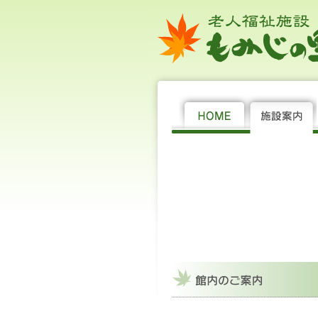
老
施
館
社
大
中
小
HOME
施
サ
居
年
機
求
理
概
館
新
サ
お
個
社
人
設
内
会
設
ー
宅
間
関
人
事
要・
内
着
イ
問
人
会
福
案
の
福
案
ビ
介
行
紙
情
長
沿
の
情
ト
い
情
福
祉
内
ご
祉
内
ス
護
事
報
挨
革・
ご
報
マ
合
報
祉
施
案
法
の
支
拶・
ア
案
ッ
わ
保
法
設 も
内
人 若
ご
援
理
ク
内
プ
せ
護
人 若
み
州
案
セ
念
セ
州
じ
福
内
ン
ス
福
の
祉
タ
マ
祉
里
会
ー
ッ
会 老
プ
人
福
祉
施
設 も
み
じ
の
里